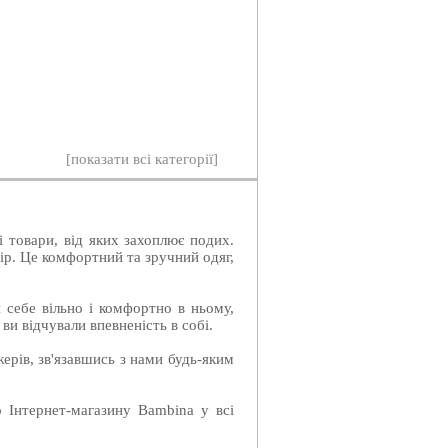
[показати всі категорії]
 товари, від яких захоплює подих.
мір. Це комфортний та зручний одяг,
 себе вільно і комфортно в ньому,
ви відчували впевненість в собі.
рів, зв'язавшись з нами будь-яким
нтернет-магазину Bambina у всі