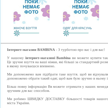
ЖІНОЧЕ ВЗУТТЯ
ОДЯГ ДЛЯ КРАСУНЬ
Інтернет-магазин BAMBINA
- З турботою про вас і для вас!
У нашому
інтернет-магазині Bambina
ви можете купити такі
Це зручне взуття на ваші ніжки, які більші за стандартний роз
в якому почуваєшся впевнено.
Ми допоможемо вам підібрати таке взуття. щоб ви відчували
допоможемо обрати такий одяг, щоб вам було зручно в ньому і 
Більш повну інформацію Вв можете отримати у наших менедже
зручним для вас способом.
Ми робимо ШВИДКУ ДОСТАВКУ більшості товарів нашого І
міста України.